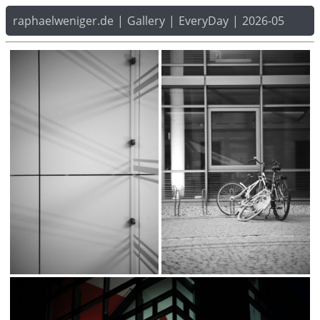
raphaelweniger.de
|
Gallery
|
EveryDay
|
2026-05